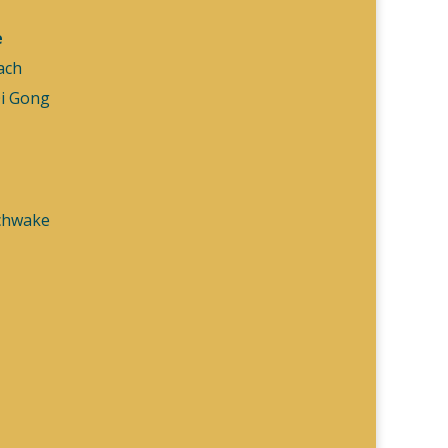
e
ach
Qi Gong
Schwake